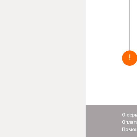
!
О сер
Оплат
Помо