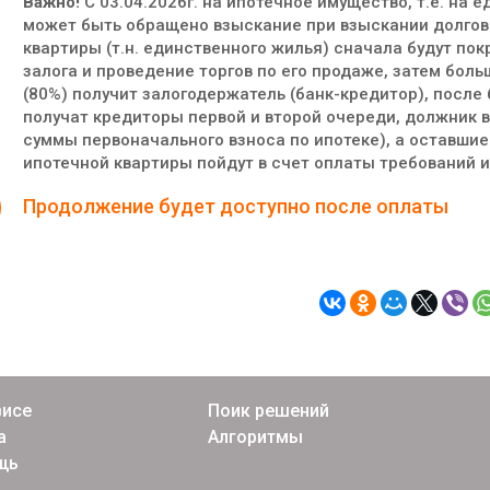
Важно!
С 03.04.2026г. на ипотечное имущество, т.е. на 
может быть обращено взыскание при взыскании долгов
квартиры (т.н. единственного жилья) сначала будут по
залога и проведение торгов по его продаже, затем боль
(80%) получит залогодержатель (банк-кредитор), после
получат кредиторы первой и второй очереди, должник в
суммы первоначального взноса по ипотеке), а оставши
ипотечной квартиры пойдут в счет оплаты требований и
Продолжение будет доступно после оплаты
висе
Поик решений
а
Алгоритмы
щь