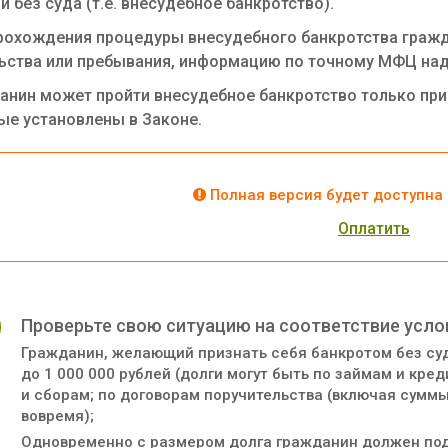
и без суда (т.е. внесудебное банкротство).
рохождения процедуры внесудебного банкротства гражд
ьства или пребывания, информацию по точному МФЦ над
анин может пройти внесудебное банкротство только пр
ые установлены в Законе.
Полная версия будет доступна 
Оплатить
Проверьте свою ситуацию на соответствие усло
Гражданин, желающий признать себя банкротом без суд
до 1 000 000 рублей (долги могут быть по займам и кре
и сборам; по договорам поручительства (включая сумм
вовремя);
Одновременно с размером долга гражданин должен подт