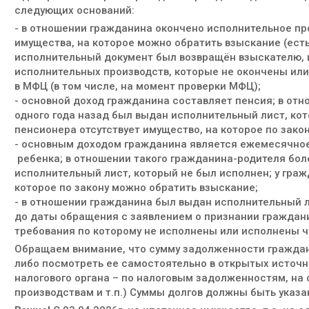
следующих оснований:
- в отношении гражданина окончено исполнительное прои
имущества, на которое можно обратить взыскание (ест
исполнительный документ был возвращён взыскателю, и
исполнительных производств, которые не окончены ил
в МФЦ (в том числе, на момент проверки МФЦ);
- основной доход гражданина составляет пенсия; в от
одного года назад был выдан исполнительный лист, кот
пенсионера отсутствует имущество, на которое по зако
- основным доходом гражданина является ежемесячное
ребенка; в отношении такого гражданина-родителя бол
исполнительный лист, который не был исполнен; у граж
которое по закону можно обратить взыскание;
- в отношении гражданина был выдан исполнительный л
до даты обращения с заявлением о признании граждани
требования по которому не исполнены или исполнены ч
Обращаем внимание, что сумму задолженности граждан
либо посмотреть ее самостоятельно в открытых источни
налогового органа – по налоговым задолженностям, на
производствам и т.п.) Суммы долгов должны быть указа