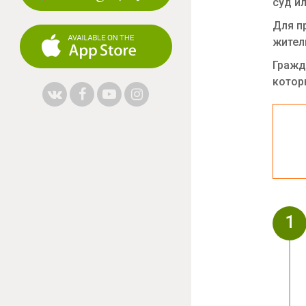
суд ил
Для п
жител
Гражд
котор
1