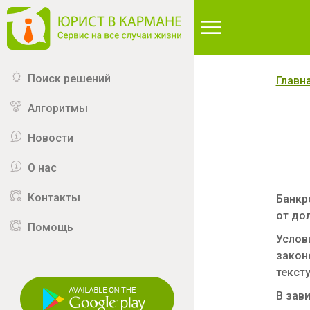
∆
Поиск решений
Главн
Алгоритмы
Новости
О нас
Контакты
Банкр
от до
Помощь
Услов
законе
тексту
В зав