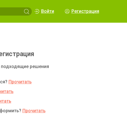
Войти
Регистрация
егистрация
 подходящие решения
ься?
Прочитать
читать
итать
оформить?
Прочитать