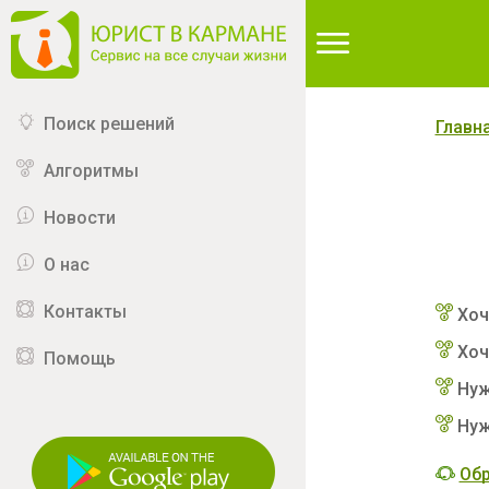
∆
Поиск решений
Главн
Алгоритмы
Новости
О нас
Контакты
Хоч
Хоч
Помощь
Нуж
Нуж
Обр