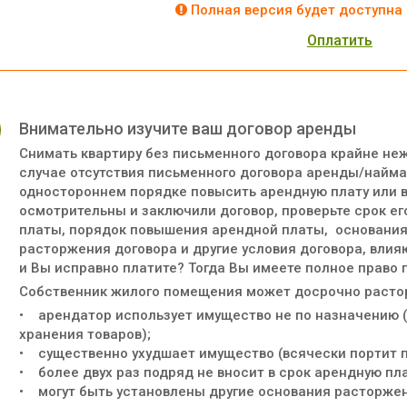
Полная версия будет доступна 
Оплатить
Внимательно изучите ваш договор аренды
Снимать квартиру без письменного договора крайне неж
случае отсутствия письменного договора аренды/найм
одностороннем порядке повысить арендную плату или в
осмотрительны и заключили договор, проверьте срок е
платы, порядок повышения арендной платы, основания
расторжения договора и другие условия договора, влия
и Вы исправно платите? Тогда Вы имеете полное право 
Собственник жилого помещения может досрочно растор
• арендатор использует имущество не по назначению (
хранения товаров);
• существенно ухудшает имущество (всячески портит п
• более двух раз подряд не вносит в срок арендную пла
• могут быть установлены другие основания расторжен